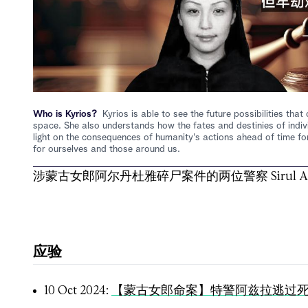
Who is Kyrios?
Kyrios is able to see the future possibilities th
space. She also understands how the fates and destinies of indiv
light on the consequences of humanity's actions ahead of time for
for ourselves and those around us.
涉蒙古女郎阿尔丹杜雅碎尸案件的两位警察 Sirul Azha
应验
10 Oct 2024:
【蒙古女郎命案】特警阿兹拉逃过死刑