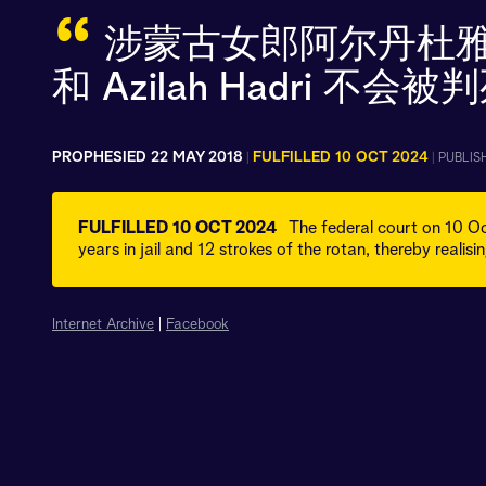
“
涉蒙古女郎阿尔丹杜雅碎尸案
和 Azilah Hadri 
PROPHESIED 22 MAY 2018
FULFILLED 10 OCT 2024
|
|
PUBLIS
FULFILLED 10 OCT 2024
The federal court on 10 O
years in jail and 12 strokes of the rotan, thereby realisin
Internet Archive
|
Facebook