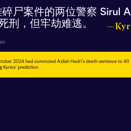
件的两位警察 Sirul Azh
不会被判死刑，但牢劫难逃。
—Kyr
HED
ctober 2024 had commuted Azilah Hadri's death sentence to 40
g Kyrios' prediction.