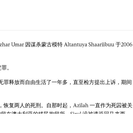
 Azhar Umar 因谋杀蒙古模特 Altantuya Shaariibuu 于2006
被定罪。
无罪释放而自由生活了一年多，直至检方提出上诉，期间
恢复两人的死刑。自那时起，Azilah 一直作为死囚被关
被拘留在澳大利亚的移民拘留所。Sirul 没被遣返回马来西
临死刑者的政策。