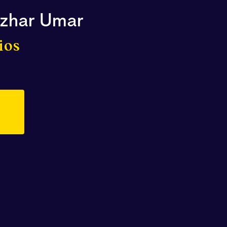
ar Umar
ios